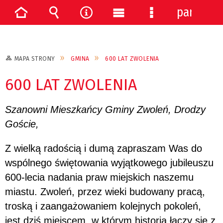
panel
Strona
Wyszukiwarka
Narzędzia
Menu
Menu
główna
główne
szczegółowe
MAPA STRONY
GMINA
600 LAT ZWOLENIA
600 LAT ZWOLENIA
Szanowni Mieszkańcy Gminy Zwoleń, Drodzy
Goście,
Z wielką radością i dumą zapraszam Was do
wspólnego świętowania wyjątkowego jubileuszu
600-lecia nadania praw miejskich naszemu
miastu. Zwoleń, przez wieki budowany pracą,
troską i zaangażowaniem kolejnych pokoleń,
jest dziś miejscem, w którym historia łączy się z